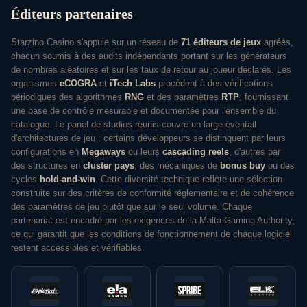
Éditeurs partenaires
Starzino Casino s'appuie sur un réseau de
71 éditeurs de jeux
agréés,
chacun soumis à des audits indépendants portant sur les générateurs
de nombres aléatoires et sur les taux de retour au joueur déclarés. Les
organismes
eCOGRA
et
iTech Labs
procèdent à des vérifications
périodiques des algorithmes
RNG
et des paramètres
RTP
, fournissant
une base de contrôle mesurable et documentée pour l'ensemble du
catalogue. Le panel de studios réunis couvre un large éventail
d'architectures de jeu : certains développeurs se distinguent par leurs
configurations en
Megaways
ou leurs
cascading reels
, d'autres par
des structures en
cluster pays
, des mécaniques de
bonus buy
ou des
cycles
hold-and-win
. Cette diversité technique reflète une sélection
construite sur des critères de conformité réglementaire et de cohérence
des paramètres de jeu plutôt que sur le seul volume. Chaque
partenariat est encadré par les exigences de la Malta Gaming Authority,
ce qui garantit que les conditions de fonctionnement de chaque logiciel
restent accessibles et vérifiables.