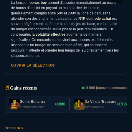
La fonction
bonus buy
permet d'accéder immédiatement au round
de bonus d'un slot en payant un multiple fixe de la mise,
généralement compris entre 50× et 200× la ligne de pari, sans
attendre son déclenchement aléatoire. Le
RTP du mode achat
est
souvent légèrement supérieur à celui du jeu de base, car la totalité
du budget est concentrée sur la phase la plus rémunératrice. En
contrepartie, la
volatilité effective
augmente de manière
significative. Ce mécanisme convient aux joueurs expérimentés
disposant d'un budget de session bien défini, qui souhaitent
raccourcir l'attente et orienter leur temps de jeu directement vers les
séquences bonus.
OUVRIR LA SÉLECTION
Gains récents
14 069 joueurs connectés
Gems Bonanza
Da Vincis Treasure
+€880
+€9 245
a***@hotmail.com
ek***@mail.de
ÉDITEURS