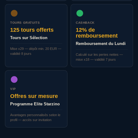
TOURS GRATUITS
CASHBACK
125 tours offerts
12% de
remboursement
Tours sur Sélection
Remboursement du Lundi
Mise x29 — dépôt min. 20 EUR —
validité 8 jours
Calculé sur les pertes nettes —
mise x18 — validité 7 jours
VIP
Offres sur mesure
Programme Elite Starzino
Avantages personnalisés selon le
profil — accès sur invitation