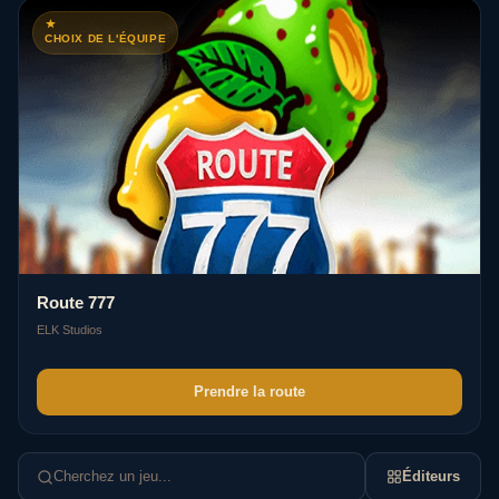
CHOIX DE L'ÉQUIPE
Route 777
ELK Studios
Prendre la route
Cherchez un jeu...
Éditeurs