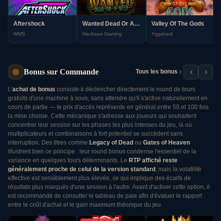
Aftershock
Wanted Dead Or A Wild
Valley Of The Gods
WMS
Hacksaw Gaming
Yggdrasil
Bonus sur Commande
‹
›
Tous les bonus
L'
achat de bonus
consiste à déclencher directement le round de tours
gratuits d'une machine à sous, sans attendre qu'il s'active naturellement en
cours de partie — le prix d'accès représente en général entre 50 et 100 fois
la mise choisie. Cette mécanique s'adresse aux joueurs qui souhaitent
concentrer leur session sur les phases les plus intenses du jeu, là où
multiplicateurs et combinaisons à fort potentiel se succèdent sans
interruption. Des titres comme
Legacy of Dead
ou
Gates of Heaven
illustrent bien ce principe : leur round bonus condense l'essentiel de la
variance en quelques tours déterminants. Le
RTP affiché reste
généralement proche de celui de la version standard
, mais la volatilité
effective est sensiblement plus élevée, ce qui implique des écarts de
résultats plus marqués d'une session à l'autre. Avant d'activer cette option, il
est recommandé de consulter le tableau de paie afin d'évaluer le rapport
entre le coût d'achat et le gain maximum théorique du jeu.