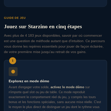
GUIDE DE JEU
Jouez sur Starzino en cinq étapes
Avec plus de 4 183 jeux disponibles, savoir par où commencer
est une question de méthode autant que d'intuition. Ce parcours
vous donne les repères essentiels pour jouer de façon éclairée,
de votre première mise jusqu'au retrait de vos gains.
1
Explorez en mode démo
Avant d'engager votre solde,
activez le mode démo
sur
n'importe quel slot ou jeu de table. Ce mode reproduit
exactement le comportement réel du jeu, y compris les tours
bonus et les fonctions spéciales, sans aucune mise réelle. C'est
le moyen le plus direct de distinguer un jeu dont le rythme vous