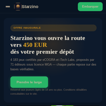
Starzino
Embarquer
OFFRE INAUGURALE
Starzino vous ouvre la route
vers
450 EUR
dès votre premier dépôt
4 183 jeux certifiés par eCOGRA et iTech Labs, proposés par
71 éditeurs sous licence MGA — chaque partie repose sur des
bases vérifiables.
Prendre le large
Réservé aux joueurs âgés de 18 ans ou plus. Conditions détaillées
consultables sur le site.