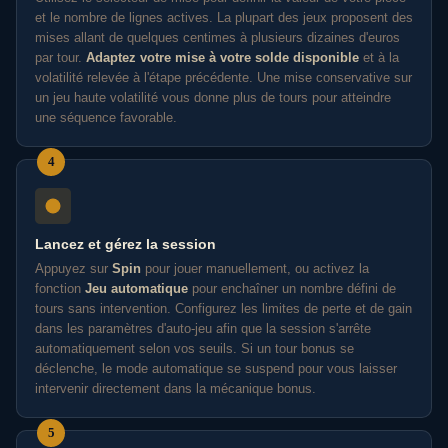
et le nombre de lignes actives. La plupart des jeux proposent des
mises allant de quelques centimes à plusieurs dizaines d'euros
par tour.
Adaptez votre mise à votre solde disponible
et à la
volatilité relevée à l'étape précédente. Une mise conservative sur
un jeu haute volatilité vous donne plus de tours pour atteindre
une séquence favorable.
4
Lancez et gérez la session
Appuyez sur
Spin
pour jouer manuellement, ou activez la
fonction
Jeu automatique
pour enchaîner un nombre défini de
tours sans intervention. Configurez les limites de perte et de gain
dans les paramètres d'auto-jeu afin que la session s'arrête
automatiquement selon vos seuils. Si un tour bonus se
déclenche, le mode automatique se suspend pour vous laisser
intervenir directement dans la mécanique bonus.
5