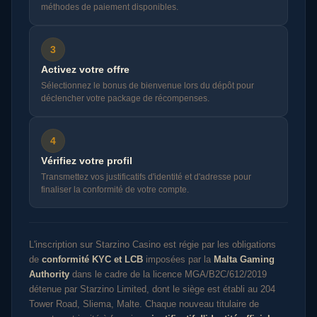
méthodes de paiement disponibles.
3
Activez votre offre
Sélectionnez le bonus de bienvenue lors du dépôt pour
déclencher votre package de récompenses.
4
Vérifiez votre profil
Transmettez vos justificatifs d'identité et d'adresse pour
finaliser la conformité de votre compte.
L'inscription sur Starzino Casino est régie par les obligations
de
conformité KYC et LCB
imposées par la
Malta Gaming
Authority
dans le cadre de la licence MGA/B2C/612/2019
détenue par Starzino Limited, dont le siège est établi au 204
Tower Road, Sliema, Malte. Chaque nouveau titulaire de